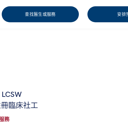
查找醫生或服務
安排
i, LCSW
註冊臨床社工
服務