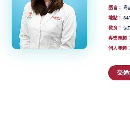
語言：
粵
地點：
343
教育：
佩斯
專業興趣
個人興趣
交通