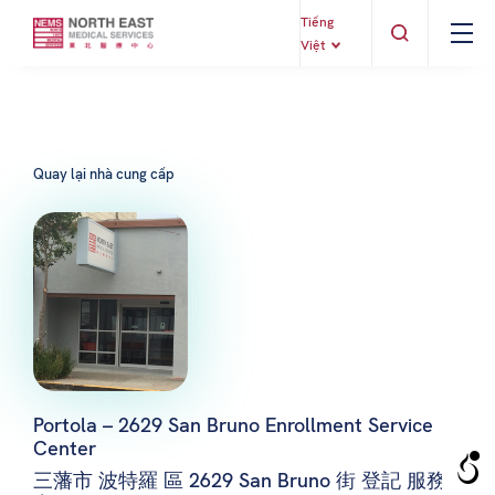
Tiếng
Việt
Quay lại nhà cung cấp
Portola – 2629 San Bruno Enrollment Service
Center
三藩市 波特羅 區 2629 San Bruno 街 登記 服務