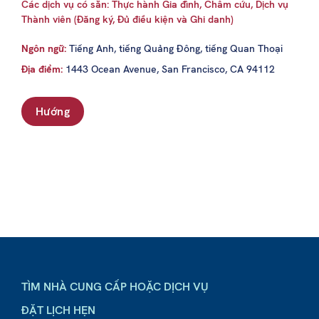
Các dịch vụ có sẵn: Thực hành Gia đình, Châm cứu, Dịch vụ
Thành viên (Đăng ký, Đủ điều kiện và Ghi danh)
Ngôn ngữ:
Tiếng Anh, tiếng Quảng Đông, tiếng Quan Thoại
Địa điểm:
1443 Ocean Avenue, San Francisco, CA 94112
Hướng
TÌM NHÀ CUNG CẤP HOẶC DỊCH VỤ
ĐẶT LỊCH HẸN