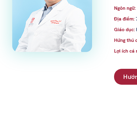
Ngôn ngữ:
Địa điểm:
Giáo dục:
Hứng thú 
Lợi ích cá
Hướ