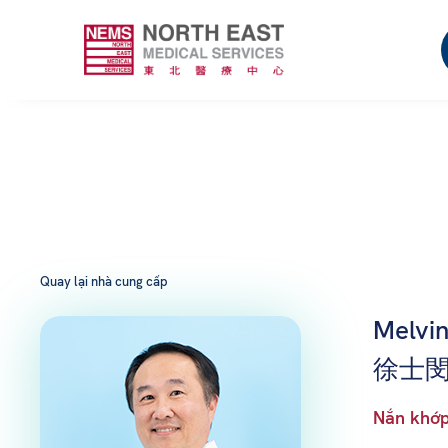
Quay lại nhà cung cấp
Melvi
徐士閔
Nắn khớp