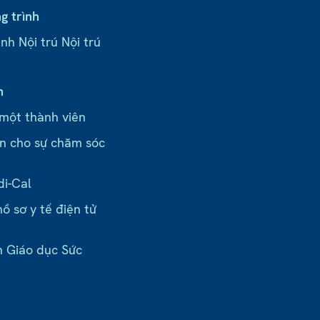
g trình
nh Nội trú Nội trú
n
 một thành viên
n cho sự chăm sóc
di-Cal
ồ sơ y tế điện tử
n Giáo dục Sức