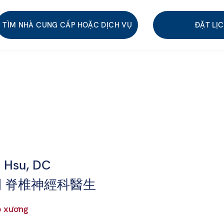
TÌM NHÀ CUNG CẤP HOẶC DỊCH VỤ
ĐẶT LỊ
n Hsu, DC
 脊椎神經科醫生
 xương