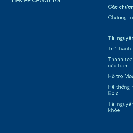
LIÊN HỆ CHÚNG TÔI
Các chươn
Chương trì
Tài nguyê
Trở thành
Thanh toá
của bạn
Hỗ trợ Me
Hệ thống h
Epic
Tài nguyê
khỏe