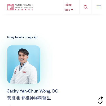
Tiếng
Việt
Quay lại nhà cung cấp
Jacky Yan-Chun Wong, DC
黃胤准 脊椎神經科醫生