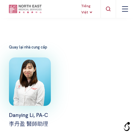
Tiếng
Việt
Quay lại nhà cung cấp
Danying Li, PA-C
李丹盈 醫師助理