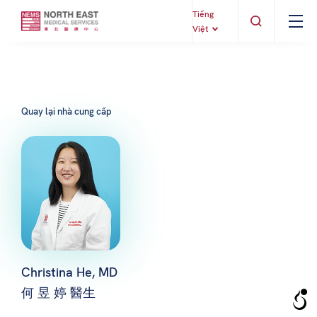
Tiếng
Việt
Quay lại nhà cung cấp
Christina He, MD
何 昱 婷 醫生