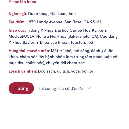
Y học lão khoa
Ngôn ngữ:
Quan thoại, Đài Loan, Anh
Địa điểm:
1870 Lundy Avenue, San Jose, CA 95131
Giáo dục:
Trường Y khoa Đại học Caribe Hoa Kỳ; Kern
Medical-UCLA, Nội trú Nội khoa (Bakersfield, CA); Cao đẳng
Y khoa Baylor, Y khoa Lão khoa (Houston, TX)
Hứng thú chuyên môn:
Mất trí nhớ, mê sảng, đánh giá lão
khoa, chăm sóc lấy bệnh nhân làm trung tâm (thảo luận về
mục tiêu chăm sóc), chuyển đổi chăm sóc
Lợi ích cá nhân:
Đọc sách, du lịch, yoga, bơi lội
Hướng
Tải xuống tiểu sử đầy đủ