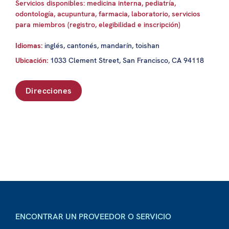
Servicios disponibles: medicina interna, pediatría,
odontología, acupuntura, farmacia, laboratorio, servicios
para miembros (registro, elegibilidad e inscripción)
Idiomas:
inglés, cantonés, mandarín, toishan
Ubicación:
1033 Clement Street, San Francisco, CA 94118
Direcciones
ENCONTRAR UN PROVEEDOR O SERVICIO