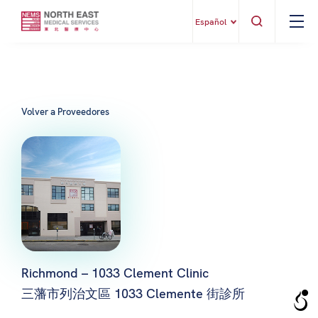
Español
Volver a Proveedores
Richmond – 1033 Clement Clinic
三藩市列治文區 1033 Clemente 街診所